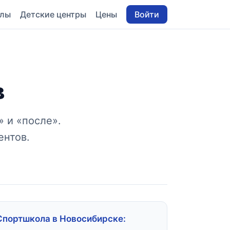
олы
Детские центры
Цены
Войти
в
 и «после».
ентов.
Спортшкола в Новосибирске: