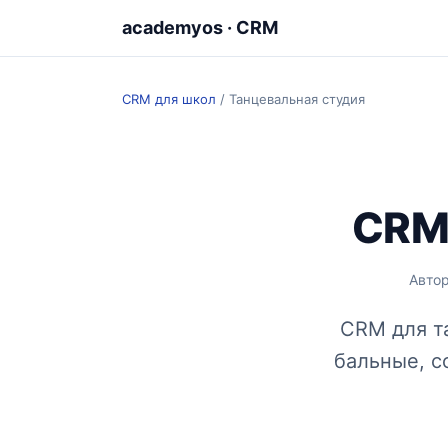
academyos · CRM
CRM для школ
/
Танцевальная студия
CRM 
Авто
CRM для та
бальные, c