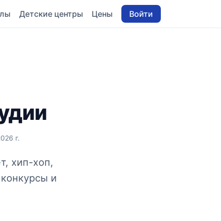
олы
Детские центры
Цены
Войти
тудии
026 г.
т, хип-хоп,
 конкурсы и