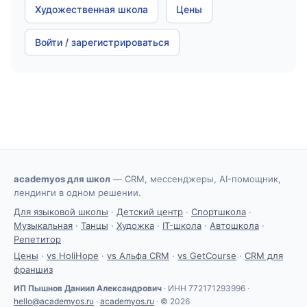
Художественная школа
Цены
Войти / зарегистрироваться
academyos для школ
— CRM, мессенджеры, AI-помощник,
лендинги в одном решении.
Для языковой школы
·
Детский центр
·
Спортшкола
·
Музыкальная
·
Танцы
·
Художка
·
IT-школа
·
Автошкола
·
Репетитор
Цены
·
vs HoliHope
·
vs Альфа CRM
·
vs GetCourse
·
CRM для
франшиз
ИП Пышнов Даниил Александрович
· ИНН 772171293996 ·
hello@academyos.ru
·
academyos.ru
· © 2026