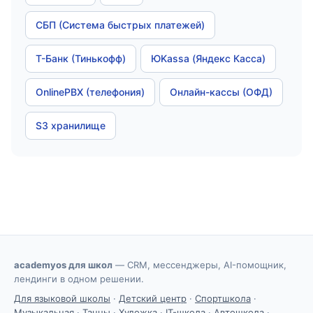
СБП (Система быстрых платежей)
Т-Банк (Тинькофф)
ЮKassa (Яндекс Касса)
OnlinePBX (телефония)
Онлайн-кассы (ОФД)
S3 хранилище
academyos для школ
— CRM, мессенджеры, AI-помощник,
лендинги в одном решении.
Для языковой школы
·
Детский центр
·
Спортшкола
·
Музыкальная
·
Танцы
·
Художка
·
IT-школа
·
Автошкола
·