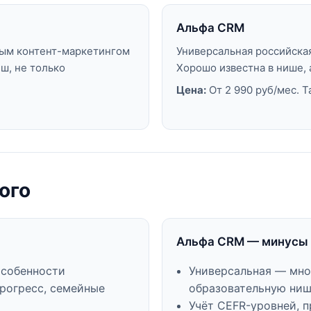
Альфа CRM
ным контент-маркетингом
Универсальная российска
иш, не только
Хорошо известна в нише, 
Цена:
От 2 990 руб/мес. Т
ого
Альфа CRM — минусы
особенности
Универсальная — мног
прогресс, семейные
образовательную ниш
Учёт CEFR-уровней, 