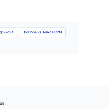
итрикс24
HoliHope vs Альфа CRM
тор