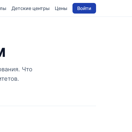
олы
Детские центры
Цены
Войти
M
вания. Что
тетов.