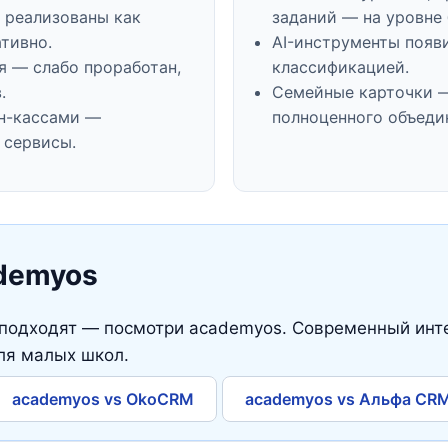
— реализованы как
заданий — на уровне 
ативно.
AI-инструменты появ
я — слабо проработан,
классификацией.
.
Семейные карточки —
йн-кассами —
полноценного объеди
 сервисы.
ademyos
 подходят — посмотри academyos. Современный инт
ля малых школ.
academyos vs OkoCRM
academyos vs Альфа CR