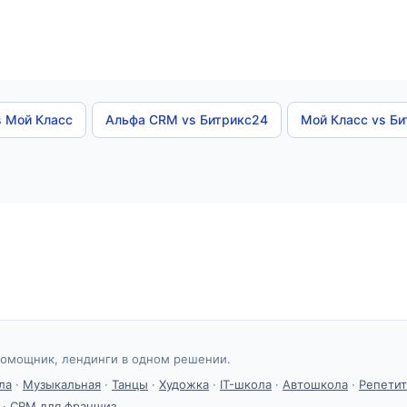
s Мой Класс
Альфа CRM vs Битрикс24
Мой Класс vs Б
омощник, лендинги в одном решении.
ла
·
Музыкальная
·
Танцы
·
Художка
·
IT-школа
·
Автошкола
·
Репети
·
CRM для франшиз