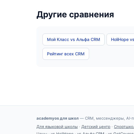
Другие сравнения
Мой Класс vs Альфа CRM
HoliHope v
Рейтинг всех CRM
academyos для школ
— CRM, мессенджеры, AI-п
Для языковой школы
·
Детский центр
·
Спортшко
Цены
·
vs HoliHope
·
vs Альфа CRM
·
vs GetCourse