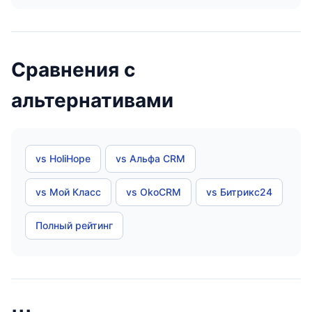
Сравнения с
альтернативами
vs HoliHope
vs Альфа CRM
vs Мой Класс
vs OkoCRM
vs Битрикс24
Полный рейтинг