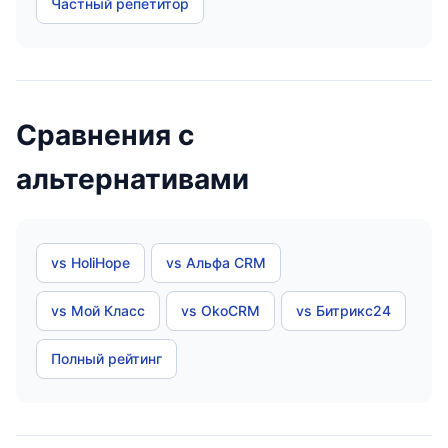
Частный репетитор
Сравнения с
альтернативами
vs HoliHope
vs Альфа CRM
vs Мой Класс
vs OkoCRM
vs Битрикс24
Полный рейтинг