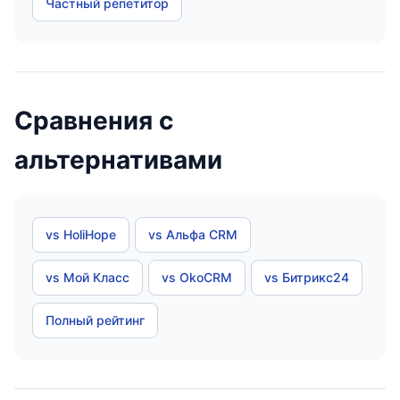
Частный репетитор
Сравнения с
альтернативами
vs HoliHope
vs Альфа CRM
vs Мой Класс
vs OkoCRM
vs Битрикс24
Полный рейтинг